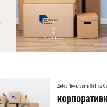
Scroll down
Добро Пожаловать На Наш С
корпоратив