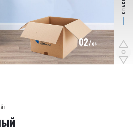
02
04
айт
ный